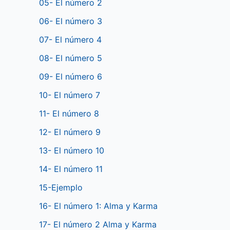
05- El número 2
06- El número 3
07- El número 4
08- El número 5
09- El número 6
10- El número 7
11- El número 8
12- El número 9
13- El número 10
14- El número 11
15-Ejemplo
16- El número 1: Alma y Karma
17- El número 2 Alma y Karma