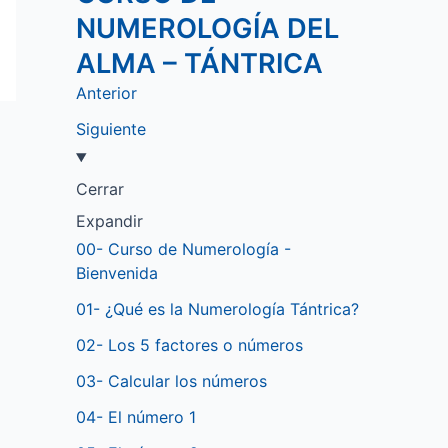
NUMEROLOGÍA DEL
ALMA – TÁNTRICA
Anterior
Siguiente
Cerrar
Expandir
00- Curso de Numerología -
Bienvenida
01- ¿Qué es la Numerología Tántrica?
02- Los 5 factores o números
03- Calcular los números
04- El número 1