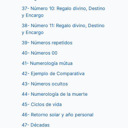
37- Número 10: Regalo divino, Destino
y Encargo
38- Número 11: Regalo divino, Destino
y Encargo
39- Números repetidos
40- Números 00
41- Numerología mútua
42- Ejemplo de Comparativa
43- Números ocultos
44- Numerología de la muerte
45- Ciclos de vida
46- Retorno solar y año personal
47- Décadas