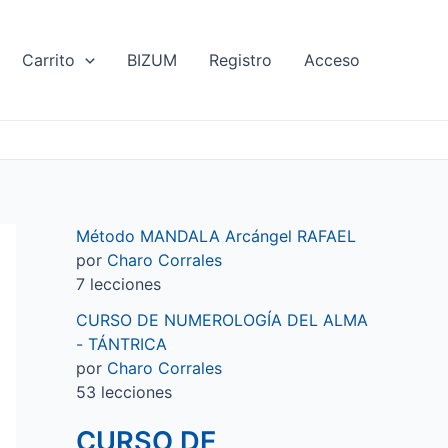
Carrito
BIZUM
Registro
Acceso
Método MANDALA Arcángel RAFAEL
por
Charo Corrales
7 lecciones
CURSO DE NUMEROLOGÍA DEL ALMA
- TÁNTRICA
por
Charo Corrales
53 lecciones
CURSO DE