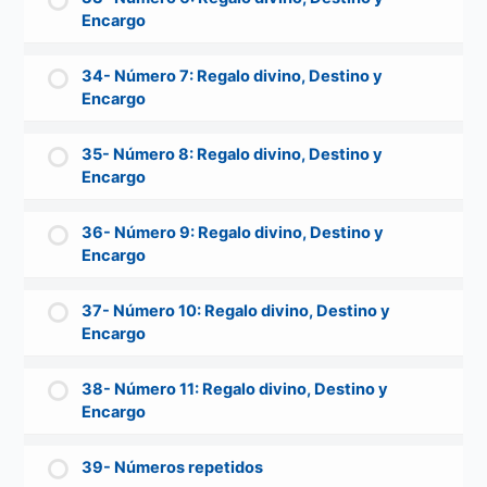
Encargo
34- Número 7: Regalo divino, Destino y
Encargo
35- Número 8: Regalo divino, Destino y
Encargo
36- Número 9: Regalo divino, Destino y
Encargo
37- Número 10: Regalo divino, Destino y
Encargo
38- Número 11: Regalo divino, Destino y
Encargo
39- Números repetidos