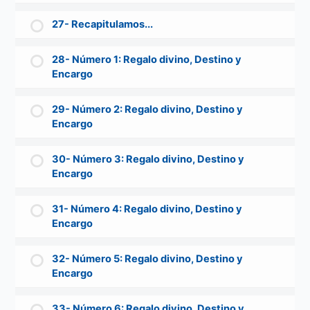
27- Recapitulamos...
28- Número 1: Regalo divino, Destino y
Encargo
29- Número 2: Regalo divino, Destino y
Encargo
30- Número 3: Regalo divino, Destino y
Encargo
31- Número 4: Regalo divino, Destino y
Encargo
32- Número 5: Regalo divino, Destino y
Encargo
33- Número 6: Regalo divino, Destino y