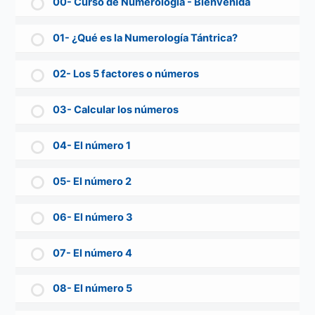
00- Curso de Numerología - Bienvenida
01- ¿Qué es la Numerología Tántrica?
02- Los 5 factores o números
03- Calcular los números
04- El número 1
05- El número 2
06- El número 3
07- El número 4
08- El número 5