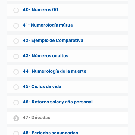
40- Números 00
41- Numerología mútua
42- Ejemplo de Comparativa
43- Números ocultos
44- Numerología de la muerte
45- Ciclos de vida
46- Retorno solar y año personal
47- Décadas
48- Periodos secundarios