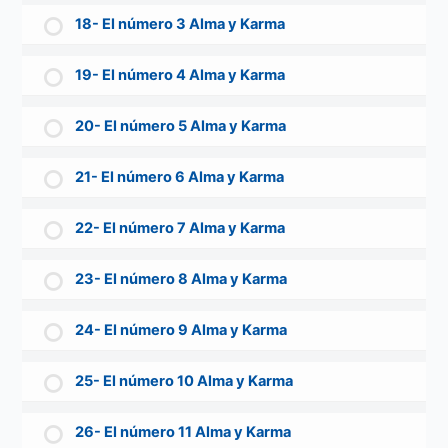
18- El número 3 Alma y Karma
19- El número 4 Alma y Karma
20- El número 5 Alma y Karma
21- El número 6 Alma y Karma
22- El número 7 Alma y Karma
23- El número 8 Alma y Karma
24- El número 9 Alma y Karma
25- El número 10 Alma y Karma
26- El número 11 Alma y Karma