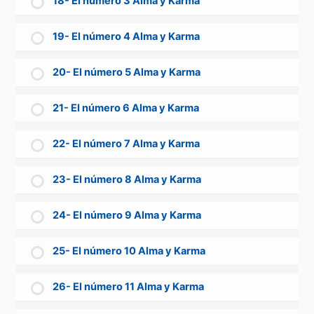
18- El número 3 Alma y Karma
19- El número 4 Alma y Karma
20- El número 5 Alma y Karma
21- El número 6 Alma y Karma
22- El número 7 Alma y Karma
23- El número 8 Alma y Karma
24- El número 9 Alma y Karma
25- El número 10 Alma y Karma
26- El número 11 Alma y Karma