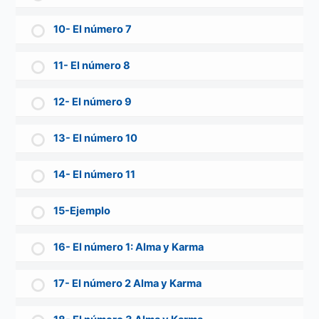
10- El número 7
11- El número 8
12- El número 9
13- El número 10
14- El número 11
15-Ejemplo
16- El número 1: Alma y Karma
17- El número 2 Alma y Karma