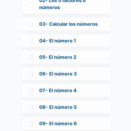
02- Los 5 factores o
números
03- Calcular los números
04- El número 1
05- El número 2
06- El número 3
07- El número 4
08- El número 5
09- El número 6