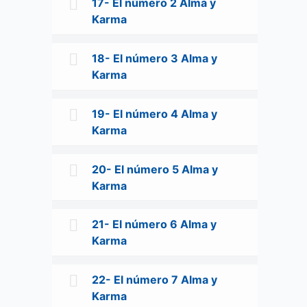
17- El número 2 Alma y
Karma
18- El número 3 Alma y
Karma
19- El número 4 Alma y
Karma
20- El número 5 Alma y
Karma
21- El número 6 Alma y
Karma
22- El número 7 Alma y
Karma