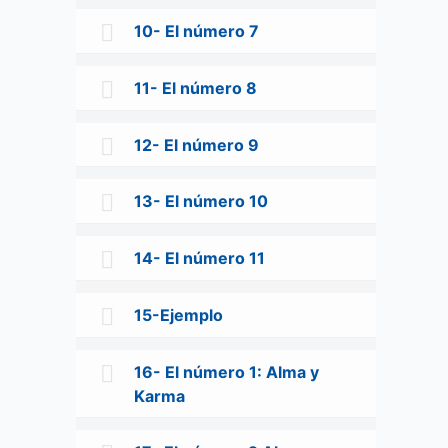
10- El número 7
11- El número 8
12- El número 9
13- El número 10
14- El número 11
15-Ejemplo
16- El número 1: Alma y
Karma