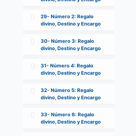
29- Número 2: Regalo
divino, Destino y Encargo
30- Número 3: Regalo
divino, Destino y Encargo
31- Número 4: Regalo
divino, Destino y Encargo
32- Número 5: Regalo
divino, Destino y Encargo
33- Número 6: Regalo
divino, Destino y Encargo