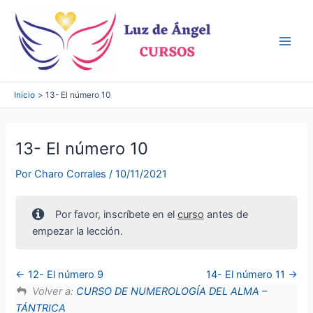
Ir
al
contenido
Main
Men
Inicio
13- El número 10
13- El número 10
Por
Charo Corrales
/
10/11/2021
Por favor, inscríbete en el
curso
antes de
empezar la lección.
12- El número 9
14- El número 11
Volver a:
CURSO DE NUMEROLOGÍA DEL ALMA –
TÁNTRICA