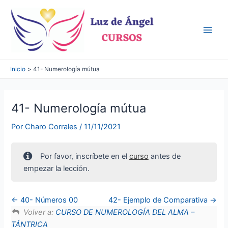
Ir
al
contenido
Main
Men
Inicio
41- Numerología mútua
41- Numerología mútua
Por
Charo Corrales
/
11/11/2021
Por favor, inscríbete en el
curso
antes de
empezar la lección.
40- Números 00
42- Ejemplo de Comparativa
Volver a:
CURSO DE NUMEROLOGÍA DEL ALMA –
TÁNTRICA