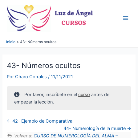
Ir
al
contenido
Main
Men
Inicio
43- Números ocultos
43- Números ocultos
Por
Charo Corrales
/
11/11/2021
Por favor, inscríbete en el
curso
antes de
empezar la lección.
42- Ejemplo de Comparativa
44- Numerología de la muerte
Volver a:
CURSO DE NUMEROLOGÍA DEL ALMA –