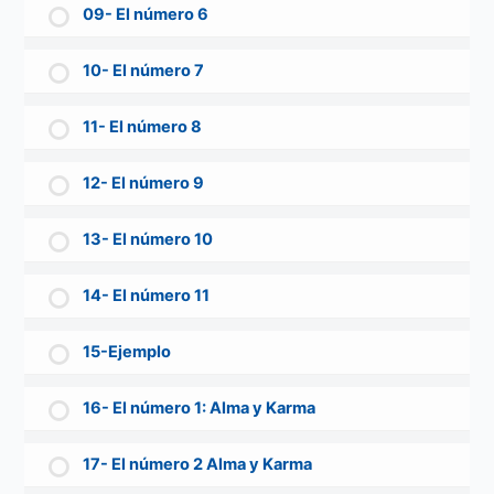
09- El número 6
10- El número 7
11- El número 8
12- El número 9
13- El número 10
14- El número 11
15-Ejemplo
16- El número 1: Alma y Karma
17- El número 2 Alma y Karma