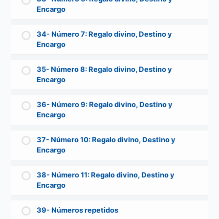
Encargo
34- Número 7: Regalo divino, Destino y
Encargo
35- Número 8: Regalo divino, Destino y
Encargo
36- Número 9: Regalo divino, Destino y
Encargo
37- Número 10: Regalo divino, Destino y
Encargo
38- Número 11: Regalo divino, Destino y
Encargo
39- Números repetidos