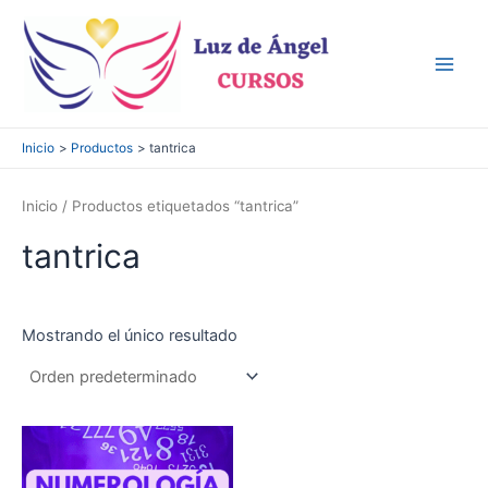
Ir
al
contenido
Main
Men
Inicio
Productos
tantrica
Inicio
/ Productos etiquetados “tantrica”
tantrica
Mostrando el único resultado