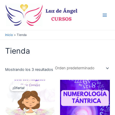
Ir
al
contenido
Main
Men
Inicio
Tienda
Tienda
Mostrando los 3 resultados
¡Oferta!