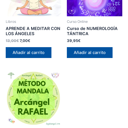
Libros
Curso Online
APRENDE A MEDITAR CON
Curso de NUMEROLOGÍA
LOS ÁNGELES
TÁNTRICA
El
El
13,00
€
7,00
€
39,95
€
precio
precio
original
actual
Añadir al carrito
Añadir al carrito
era:
es:
13,00€.
7,00€.