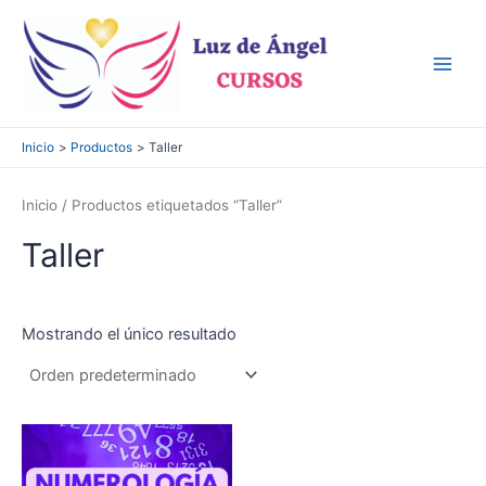
Ir
al
contenido
Main
Men
Inicio
Productos
Taller
Inicio
/ Productos etiquetados “Taller”
Taller
Mostrando el único resultado