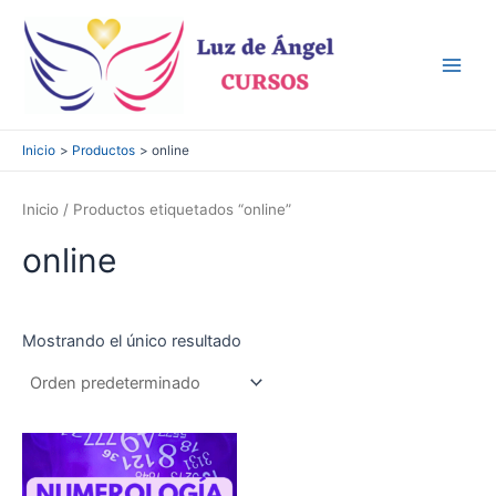
Ir
al
contenido
Main
Men
Inicio
Productos
online
Inicio
/ Productos etiquetados “online”
online
Mostrando el único resultado