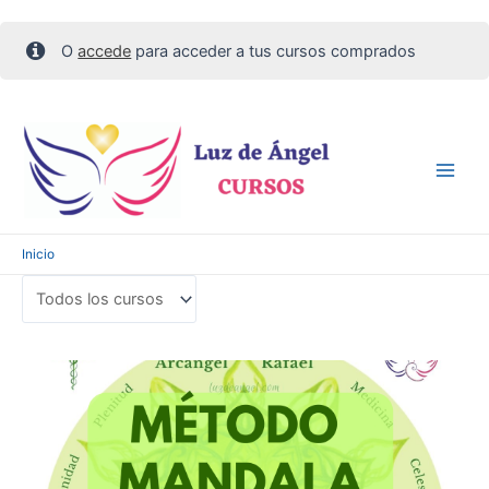
O
accede
para acceder a tus cursos comprados
Ir
al
contenido
Main
Men
Inicio