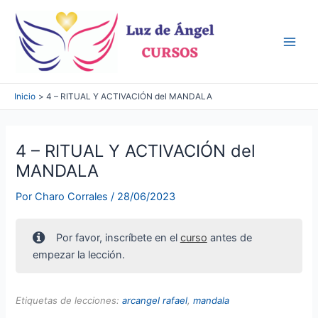
Ir
al
contenido
Main
Men
Inicio
4 – RITUAL Y ACTIVACIÓN del MANDALA
4 – RITUAL Y ACTIVACIÓN del
MANDALA
Por
Charo Corrales
/
28/06/2023
Por favor, inscríbete en el
curso
antes de
empezar la lección.
Etiquetas de lecciones:
arcangel rafael
,
mandala